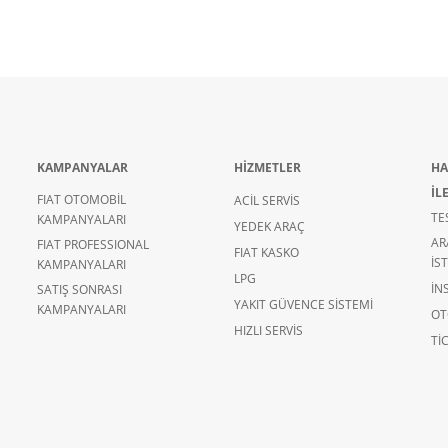
KAMPANYALAR
HİZMETLER
HA
İL
FIAT OTOMOBİL
ACİL SERVİS
TE
KAMPANYALARI
YEDEK ARAÇ
AR
FIAT PROFESSIONAL
FIAT KASKO
İS
KAMPANYALARI
LPG
İN
SATIŞ SONRASI
YAKIT GÜVENCE SİSTEMİ
KAMPANYALARI
OT
HIZLI SERVİS
TIC