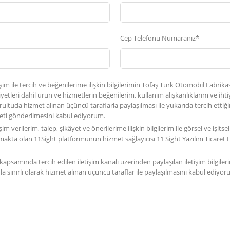
Cep Telefonu Numaranız*
şim ile tercih ve beğenilerime ilişkin bilgilerimin Tofaş Türk Otomobil Fabrika
liyetleri dahil ürün ve hizmetlerin beğenilerim, kullanım alışkanlıklarım ve iht
ultuda hizmet alınan üçüncü taraflarla paylaşılması ile yukarıda tercih ettiğim
leti gönderilmesini kabul ediyorum.
m verilerim, talep, şikâyet ve önerilerime ilişkin bilgilerim ile görsel ve işitsel 
kta olan 11Sight platformunun hizmet sağlayıcısı 11 Sight Yazılım Ticaret L
ı kapsamında tercih edilen iletişim kanalı üzerinden paylaşılan iletişim bilgiler
 sınırlı olarak hizmet alınan üçüncü taraflar ile paylaşılmasını kabul ediyor