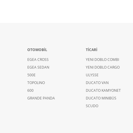
OTOMOBİL
TİCARİ
EGEA CROSS
YENI DOBLO COMBI
EGEA SEDAN
YENI DOBLO CARGO
500E
ULYSSE
TOPOLINO
DUCATO VAN
600
DUCATO KAMYONET
GRANDE PANDA
DUCATO MINIBÜS
SCUDO