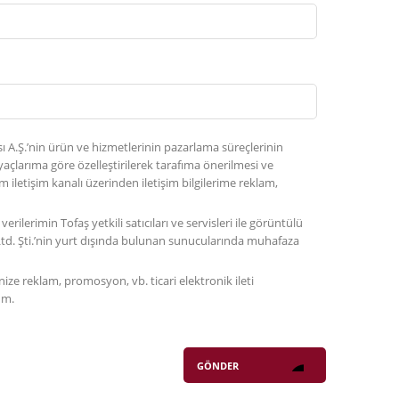
sı A.Ş.’nin ürün ve hizmetlerinin pazarlama süreçlerinin
iyaçlarıma göre özelleştirilerek tarafıma önerilmesi ve
 iletişim kanalı üzerinden iletişim bilgilerime reklam,
verilerimin Tofaş yetkili satıcıları ve servisleri ile görüntülü
td. Şti.’nin yurt dışında bulunan sunucularında muhafaza
inize reklam, promosyon, vb. ticari elektronik ileti
um.