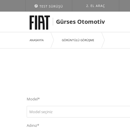
2. EL ARAÇ
TEST SÜRÜŞÜ
Gürses Otomotiv
ANASAYFA
GÖRÜNTÜLÜ GÖRÜŞME
Model*
Model seçiniz
Adınız*