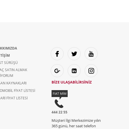
KKIMIZDA
ETİŞİM
ST SÜRÜŞÜ
AÇ SATIN ALMAK
TIYORUM
BİZE ULAŞABİLİRSİNİZ
SAN KAYNAKLARI
OMOBIL FIYAT LISTESI
FIAT MİM
ARI FIYAT LISTESI
444 22 55
Müşteri İlgi Merkezimize yılın
365 günü, her saat telefon