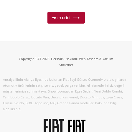
YOL TARİFİ
Copyright FIAT 2026. Her hakkı saklıdır. Web Tasarım & Yazılım
Smartnet
Antalya ilinin Alanya ilçesinde bulunan Fiat Bayi Gürses Otomotiv olarak, yıllardır
otomotiv ürünlerinin satış, servis, yedek parça ve İkinci el hizmetlerini siz değerli
müşterilerimize sunmaktayız. Showroomuzdan Egea Sedan, Yeni Doblo Combi,
Yeni Doblo Cargo, Ducato Van, Ducato Kamyonet, Ducato Minibüs, Egea Cross,
Ulysse, Scudo, 500E, Topolino, 600, Grande Panda modelleri hakkında bilgi
alabilirsiniz.