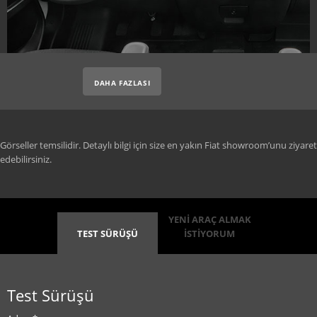
DAHA FAZLASI
Görseller temsilidir. Detaylı bilgi için size en yakın Fiat showroom’unu ziyaret
edebilirsiniz.
YENİ ARAÇ ALMAK
TEST SÜRÜŞÜ
İSTİYORUM
Test Sürüşü