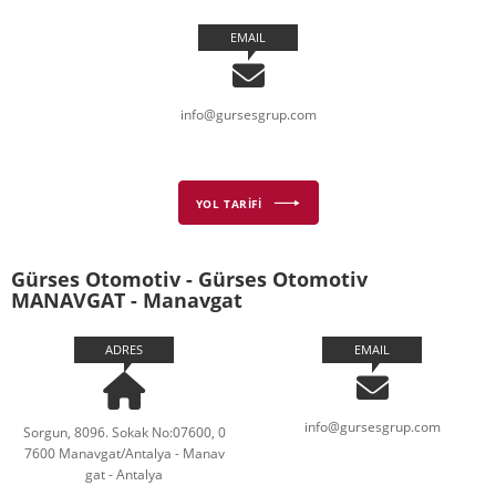
EMAIL
info@gursesgrup.com
YOL TARİFİ
Gürses Otomotiv - Gürses Otomotiv
MANAVGAT - Manavgat
ADRES
EMAIL
info@gursesgrup.com
Sorgun, 8096. Sokak No:07600, 0
7600 Manavgat/Antalya - Manav
gat - Antalya