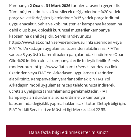
Kampanya
2 Ocak - 31 Mart 2026
tarihleri arasında geçerlidir.
Tüm müşterilerimize akü ve silecek değişimlerinde %20 yedek
parça ve lastik değişim işlemlerinde %15 yedek parça indirimi
uygulanacaktır. Şahıs ve kobi müşteriler kampanya kapsamına
dahil olup büyük ölçekli kurumsal müşteriler kampanya
kapsamına dahil değildir. Servis randevunuzu
https://www.fiat.com.tr/servis-randevusu linki üzerinden veya
FIAT Yol Arkadaşım uygulaması üzerinden alabilirsiniz. FIAT’ın
sadece 3 yaş üstü baremli bakım parçalarındaki indirim ve Opar
Olio %20 indirim ulusal kampanyaları ile birleştirilebilir. Servis
randevunuzu https://www.fiat.com.tr/servis-randevusu linki
üzerinden veya FIAT Yol Arkadaşım uygulaması üzerinden
alabilirsiniz. Kampanyadan yararlanabilmek için FIAT Yol
Arkadaşım mobil uygulamasını cep telefonunuza indirerek,
ücretsiz üyeliğinizi tamamlamanız gerekmektedir. FIAT
kampanyaları durdurma, sona erdirme ve kampanya
kapsamında değişiklik yapma hakkını saklı tutar. Detaylı bilgi için:
FIAT Yetkili Servisleri ve Müşteri İlgi Merkezi 444 22 55.
Daha fazla bilgi edinmek ister misiniz?